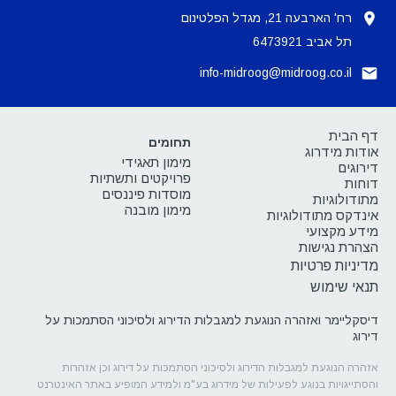
רח' הארבעה 21, מגדל הפלטינום
תל אביב 6473921
info-midroog@midroog.co.il
דף הבית
תחומים
אודות מידרוג
מימון תאגידי
דירוגים
פרויקטים ותשתיות
דוחות
מוסדות פיננסים
מתודולוגיות
מימון מובנה
אינדקס מתודולוגיות
מידע מקצועי
הצהרת נגישות
מדיניות פרטיות
תנאי שימוש
דיסקליימר ואזהרה הנוגעת למגבלות הדירוג ולסיכוני הסתמכות על
דירוג
אזהרה הנוגעת למגבלות הדירוג ולסיכוני הסתמכות על דירוג וכן אזהרות
והסתייגויות בנוגע לפעילות של מידרוג בע"מ ולמידע המופיע באתר האינטרנט