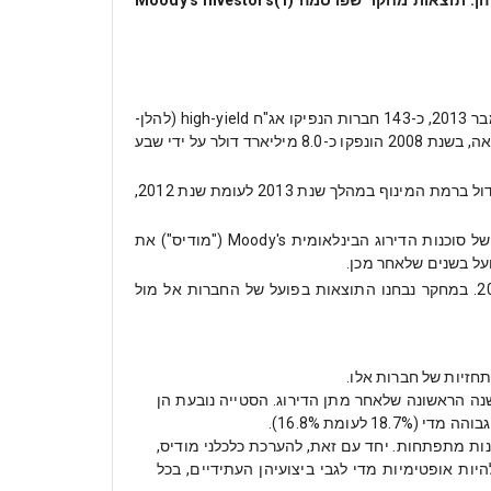
חברות High-Yield מאזור EMEA שנכנסו לשוק החוב בשנים האחרונות החטיאו במידה ניכרת את תחזיות הצמיחה והרווח שלהן: תוצאות מחקר שפרסמה (1)Moody's Investors
למרות ששוק האג"ח high-yield באירופה פחות מפותח ובוגר בהשוואה לשוק בארה"ב, הוא צומח במהרה. ב-12 החודשים שעד ספטמבר 2013, כ-143 חברות הנפיקו אג"ח high-yield (להלן-
"אג"ח תשואה") בשווקים האירופיים, בהיקף כולל של כ-104 מיליארד דולר, כ-54% מכך חוב נקוב באירו והיתר בעיקר בדולר. לשם השוואה, בשנת 2008 הונפקו כ-8.0 מיליארד דולר על ידי שבע
ניכר כי איכות האשראי של חברות high-yield (להלן-"חברות-תשואה") שנכנסו לשוק בשנים האחרונות מוסיפה לרדת, עם המשך של גידול ברמת המינוף במהלך שנת 2013 לעומת שנת 2012,
ברקע הגידול בשנים האחרונות במספרן של חברות התשואה הפונות לראשונה להנפקת חוב בשווקים האירופאים, בחנו האנליסטים של סוכנות הדירוג הבינלאומית Moody's ("מודיס") את
על בשנים שלאחר מכן.
המחקר בחן 235 חברות-תשואה בתחום הקורפורייט באזור EMEA, אשר הנפיקו לראשונה מכשירי חוב בין ינואר 2010 לבין יוני 2013. במחקר נבחנו התוצאות בפועל של החברות אל מול
צבת צמיחה חלשה מהצפוי ב-EBITDA. רק 17% מהחברות שנבדקו השיגו את יעד ה-EBITDA שלהן בשנה הראשונה שלאחר מתן הדירוג. הסטייה נובעת הן
נות מתפתחות. יחד עם זאת, להערכת כלכלני מודיס,
יות אופטימיות מדי לגבי ביצועיהן העתידיים, בכל