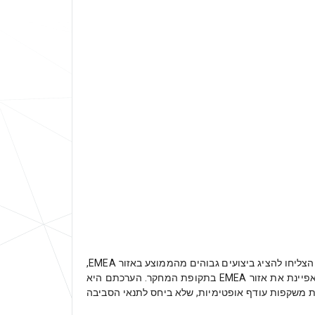
החברות שעמדו בתחזיות בצורה הטובה ביותר ואף הכו אותן, היו בעיקר חברות מגרמניה ומשווקים מתפתחים כמו רוסיה. חברות אלו הצליחו להציג ביצועים גבוהים מהממוצע באזור EMEA,
נוכח מצב כלכלי יציב יותר בשווקים שלהן. יחד עם זאת, כלכלני מודיס אינם מיחסים את הסטייה בתחזיות רק לחולשה הכלכלית שמאפיינת את אזור EMEA בתקופת המחקר. הערכתם היא
ת משקפות עודף אופטימיות, שלא ביחס לתנאי הסביבה