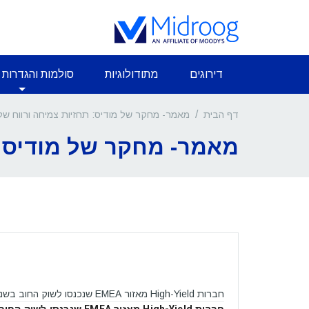
דירוגים
מתודולוגיות
סולמות והגדרות 
/
מאמר- מחקר של מודיס: תחזיות צמיחה ורווח ש
דף הבית
מאמר- מחקר של מודיס: 
חברות High-Yield מאזור EMEA שנכנסו לשוק החוב בשנים האחרונות החטיאו במידה ניכרת את תחזיות הצמיחה והרווח שלהן: תוצאות מחקר שפרסמה Moody's Investors Service