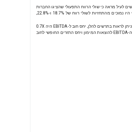
ים לעיל מראה כי שולי הרווח התפעולי שהציגו החברות
בפועל, 16.8% בשנה הראשונה שלאחר מתן הדירוג ו-20.5% בשנה שאחריה, בשנה הראשונה והשנייה שלאחר מועד הדירוג הראשוני היו נמוכים מהתחזיות לשולי רווח של 18.7% ו-22.8%,
אי עמידה בתחזיות הצמיחה והרווח משפיע לשלילה על פרופיל האשראי של החברות. השפעה זו מתבטאת בעלייה ביחסי הכיסוי. כפי שניתן לראות בתרשים להלן, יחס חוב ל-EBITDA היה 0.7X
בממוצע מעל תחזית החברה בשנה הראשונה שלאחר הדירוג הראשוני. יחסים חשובים נוספים שהציגו פער ניכר מול התחזיות הם יחס ה-EBITDA להוצאות המימון ויחס התזרים החופשי לחוב