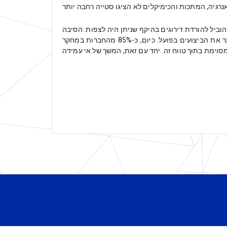
רגיה, המתכות והכימיקלים לא הציגו סטייה רחבה יותר
ביל להורדת דירוגים בהיקף שניתן היה לצפות. הסיבה
לכך הינה שהתחזיות שנלקחו על ידי מודיס היו מלכתחילה נמוכות יותר בהשוואה לאלו של החברות, ובדיעבד תאמו בצורה טובה יותר את הביצועים בפועל. כיום, כ-85% מהחברות במחקר
במועד הדירוג הראשוני. ממוצע הדירוגים של החברות שנבחנו נותר בטווח שבין B1 ל-B2 תוך ירידה מסוימת בתוך טווח זה. יחד עם זאת, המשך של אי עמידה