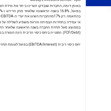
באופן דומה, החברות שנבדקו העריכו ביתר את מידת השי
בהתאמה. רק 17%מהחברות השיגו את יעדי ה-EBITDA שלהן בשנה הראשונה שלאחר מתן הדירוג הראשוני.
(FCF/Debt). הסטייה ביחס כיסוי הריבית הינה חמורה במיוחד בהתחשב ברמת הריבית הפוחתת במהלך השנים האחרונות.
יחס כיסוי ריבית (EBITDA/Interest) בפועל לעומת תחזית החברה בדירוג הראשוני