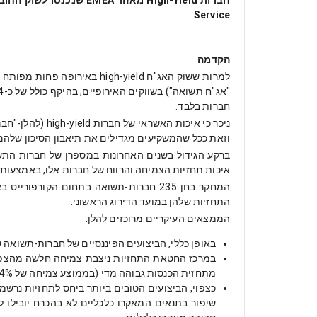
Service
הקדמה
חברות בלבד.
וזאת ככל שהמשקיעים מגדילים את תיאבון הסיכון שלה
איכות תחזיות הצמיחה והרווח של חברות אלו, באמצעות
התחזיות שלהן במועד הדירוג הראשוני.
הממצאים העיקריים מרוכזים להלן:
באופן כללי, הביצועים הפיננסיים של חברות-תשואה שהנפיקו לראשונה מכשירי חוב בשני
מתחזית הכנסות גבוהה מדי (בממוצע צמיחה של 7.4% שהונחה בתחזית לשנה הראשונה לעומת 4.6% בפועל) והן מתחזית רווחיות גבוהה מדי (18.7% לעומת 16.8%).
כצפוי, הביצועים הטובים ביותר ביחס לתחזיות נרשמ
שיפור בתנאים המאקרו כלכליים לא בהכרח יובילו לש