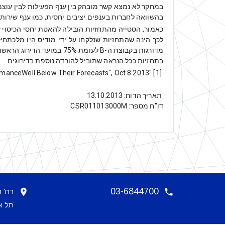
במחקר לא נמצא קשר מובהק בין ענף הפעילות לבין עוצמ
בהשוואה לחברות בענפים יציבים יחסית, כמו ענף שירות
כאמור, הסטייה מהתחזיות הובילה להאטת יחסי הכיסוי 
בתחזיות ככל הנראה שתוביל להורדה נוספת בדירוגים.
[1] "EMEA High-Yield Companies: Actual Financial PerformanceWell Below Their Forecasts", Oct 8 2013
תאריך הדוח: 13.10.2013
דו"ח מספר: CSR011013000M
03-6844700
רח' הארבעה
תל אביב 