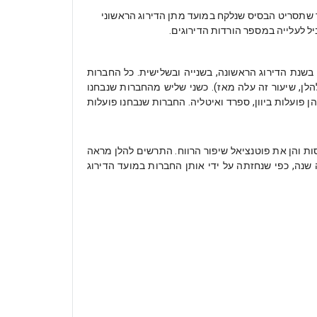
ה. הדבר נבע מכך שתסריט הבסיס שנלקח במועד מתן הדירוג הראשוני
ל לעלייה במספר הורדות הדירוגים.
ן 235 חברות שהנפיקו לראשונה חוב בין השנים 2010-2013. לגבי 144 חברות בוצעה ההשוואה לאורך 3 שנים, בשנת הדירוג הראשונה, בשנייה ובשלישית. כל החברות
מי בקבוצת ה-B במועד הדירוג הראשוני (כפי שיפורט להלן, שיעור זה עלה מאז). כשני שליש מהחברות שנבחנו
במערב אירופה, בעיקר בבריטניה, גרמניה, הולנד וצרפת. יתר החברות פועלות בשווקים מתפתחים כגון רוסיה ופחות מ-10% מהן פועלות ביוון, ספרד ואיטליה. החברות שנבחנו פועלות
העריכו ביתר הן את צמיחת ההכנסות והן את פוטנציאל שיפור הרווח. התרשים להלן מראה
ראשונה שלאחר מתן הדירוג עמד בפועל על 4.6% וזאת לעומת תחזית לצמיחה של 7.6% עבור אותה שנה, כפי שנחזתה על ידי אותן החברות במועד הדירוג