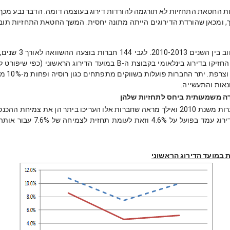
ברות שנבדקו מדורגות בקבוצת ה-B. שכיחות החטאת התחזיות לא תורגמה להורדות דירוג בעוצמה דומ
, ומכאן שהורדת הדירוגים הייתה מתונה יחסית. המשך החטאת התחזיות תובי
המחקר של מודיס בח
שנבחנו הן חברות תשואה (high-yield) ומרביתן (75%) החזיקו בדירוג בינלאו
פועלות 
נאות והתעשייה.
דה משמעותית ביחס לתחזיות שלהן
השוואה של הביצועים בפועל אל מול תחזיות של 144 חברות משנת 2010 ואילך מראה שחברות אלו 
שיעור הצמיחה החציוני בשנה ה
 במועד הדירוג הראשוני