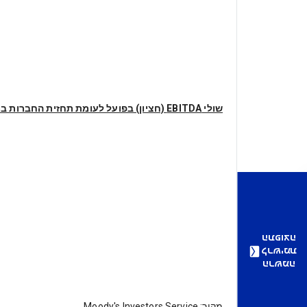
שולי EBITDA (חציון) בפועל לעומת תחזית החברות במועד הדירוג הראשוני
התפוצה
לרשימת
הרשמה
מקור: Moody's Investors Service