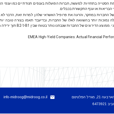
ת הסטייה בתחזיות. למעשה, חברות הפועלות בענפים תנודתיים כמו ענפי האנ
י הבריאות או ענף התקשורת בכבלים.
של החברות במחקר, והרעה את פרופיל האשראי שלהן. למרות זאת, הדבר לא הו
מדורגות בקבוצת ה-B לעומת 75% 
 21, מגדל הפלטינום
info-midroog@midroog.co.il
6473921