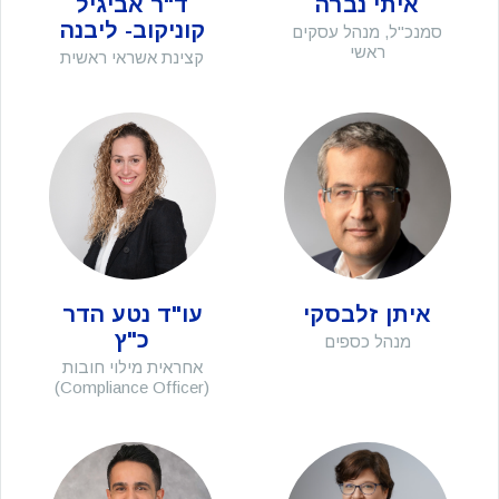
איתי נברה
ד"ר אביגיל
קוניקוב- ליבנה
סמנכ"ל, מנהל עסקים
ראשי
קצינת אשראי ראשית
איתן זלבסקי
עו"ד נטע הדר
כ"ץ
מנהל כספים
אחראית מילוי חובות
(Compliance Officer)