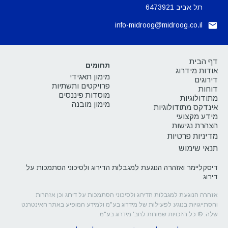
תל אביב 6473921
info-midroog@midroog.co.il
דף הבית
תחומים
אודות מידרוג
מימון תאגידי
דירוגים
פרויקטים ותשתיות
דוחות
מוסדות פיננסים
מתודולוגיות
מימון מובנה
אינדקס מתודולוגיות
מידע מקצועי
הצהרת נגישות
מדיניות פרטיות
תנאי שימוש
דיסקליימר ואזהרה הנוגעת למגבלות הדירוג ולסיכוני הסתמכות על
דירוג
אזהרה הנוגעת למגבלות הדירוג ולסיכוני הסתמכות על דירוג וכן אזהרות
והסתייגויות בנוגע לפעילות של מידרוג בע"מ ולמידע המופיע באתר האינטרנט
שלה. © כל הזכויות שמורות לחב' מידרוג בע"מ.