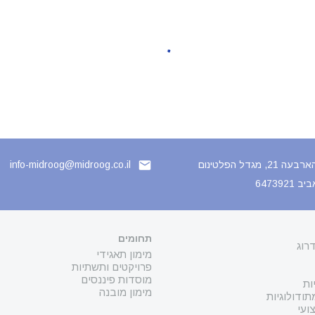
 21, מגדל הפלטינום
info-midroog@midroog.co.il
6473921
תחומים
רוג
מימון תאגידי
פרויקטים ותשתיות
מוסדות פיננסים
ות
מימון מובנה
ודולוגיות
ועי