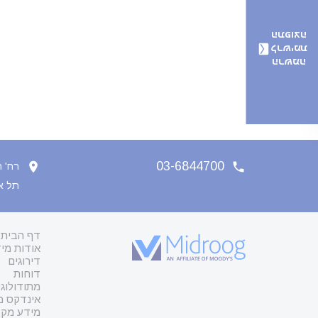
התפוצה
לרשימת
הרשמה
03-6844700
רח' הארבעה
תל אביב 
דף הבית
אודות מיד
דירוגים
דוחות
מתודולוגי
אינדקס מת
מידע מקצ