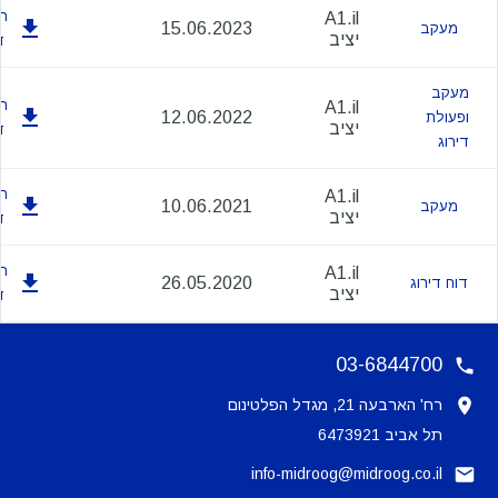
הו
A1.il
15.06.2023
מעקב
יציב
ד
מעקב
הו
A1.il
12.06.2022
ופעולת
יציב
ד
דירוג
הו
A1.il
10.06.2021
מעקב
יציב
ד
הו
A1.il
26.05.2020
דוח דירוג
יציב
ד
03-6844700
רח' הארבעה 21, מגדל הפלטינום
תל אביב 6473921
info-midroog@midroog.co.il