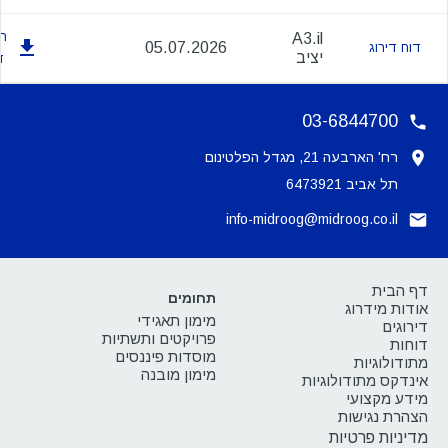
הו
A3.il
05.07.2026
דוח דירוג
יציב
ד
03-6844700
רח' הארבעה 21, מגדל הפלטינום
תל אביב 6473921
info-midroog@midroog.co.il
דף הבית
תחומים
אודות מידרוג
מימון תאגידי
דירוגים
פרויקטים ותשתיות
דוחות
מוסדות פיננסים
מתודולוגיות
מימון מובנה
אינדקס מתודולוגיות
מידע מקצועי
הצהרת נגישות
מדיניות פרטיות