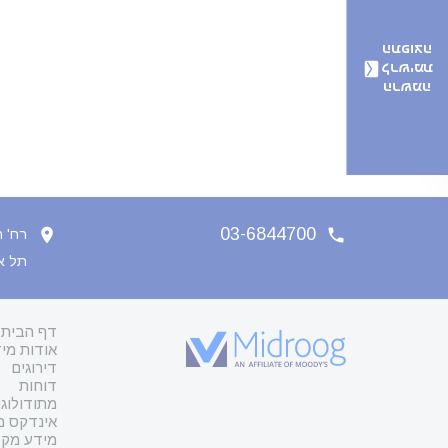
התפוצה
לרשימת
הרשמה
03-6844700
רח' הארבעה
תל אביב 
דף הבית
אודות מיד
דירוגים
דוחות
מתודולוגי
אינדקס מת
מידע מקצ