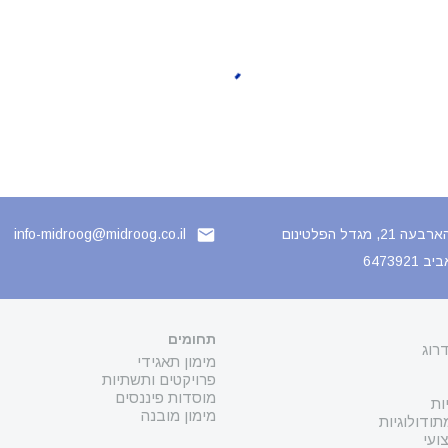
 21, מגדל הפלטינום
info-midroog@midroog.co.il
6473921
תחומים
רוג
מימון תאגידי
פרויקטים ותשתיות
מוסדות פיננסים
ות
מימון מובנה
ודולוגיות
ועי